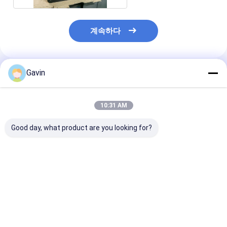
계속하다
Gavin
추천된 제품
10:31 AM
Good day, what product are you looking for?
다기능 모듈 SS 손으로
진의 18번 게이지 손으
집 워크스테이션
만드는 주방 싱크 검은
로 만드는 두배 사발 싱
큰 33 사이즈 인
부식 방지
크 하락은 브러쉬로 빗
마 손으로 만드는
었습니다
싱크
최고의 가격
최고의 가격
최고의 