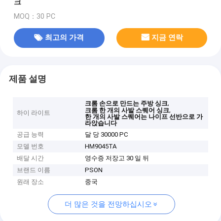
크
MOQ：30 PC
최고의 가격
지금 연락
제품 설명
,
크롬 손으로 만드는 주방 싱크
,
크롬 한 개의 사발 스퀘어 싱크
하이 라이트
한 개의 사발 스퀘어는 나이프 선반으로 가
라앉습니다
공급 능력
달 당 30000 PC
모델 번호
HM9045TA
배달 시간
영수증 저장고 30 일 뒤
브랜드 이름
PSON
원래 장소
중국
더 많은 것을 전망하십시오