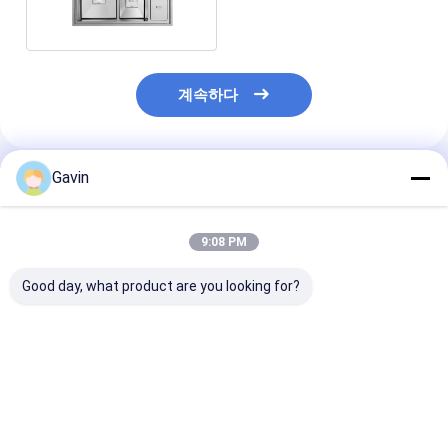
계속하다
Gavin
추천된 제품
9:08 PM
Good day, what product are you looking for?
다기능 모듈 SS 손으로
진의 18번 게이지 손으
집 워크스테이션
만드는 주방 싱크 검은
로 만드는 두배 사발 싱
큰 33 사이즈 인
부식 방지
크 하락은 브러쉬로 빗
마 손으로 만드는
었습니다
싱크
최고의 가격
최고의 가격
최고의 