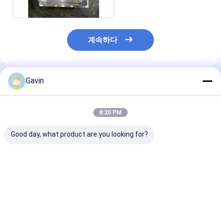
계속하다
Gavin
추천된 제품
8:20 PM
Good day, what product are you looking for?
다기능 모듈 SS 손으로
진의 18번 게이지 손으
집 워크스테이션
만드는 주방 싱크 검은
로 만드는 두배 사발 싱
큰 33 사이즈 인
부식 방지
크 하락은 브러쉬로 빗
마 손으로 만드는
었습니다
싱크
최고의 가격
최고의 가격
최고의 