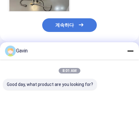
계속하다
Gavin
추천된 제품
8:01 AM
Good day, what product are you looking for?
다기능 모듈 SS 손으로
진의 18번 게이지 손으
집 워크스테이션
만드는 주방 싱크 검은
로 만드는 두배 사발 싱
큰 33 사이즈 인
부식 방지
크 하락은 브러쉬로 빗
마 손으로 만드는
었습니다
싱크
최고의 가격
최고의 가격
최고의 