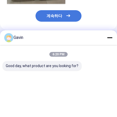
계속하다
Gavin
추천된 제품
6:20 PM
Good day, what product are you looking for?
세공을 던지는 SKD61
끝마무리를 그리딩 화장
0.01 밀리미터
8407 주방 싱크 곰팡이
실 좌우 이동 OEM을 웅
불순물 주방 싱크
마그네슘 알루미늄 다이
크리게 하는 CAD CNC
이 CMM 그리딩
스테인레스 강
리
최고의 가격
최고의 가격
최고의 