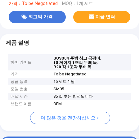
가격：To be Negotiated
MOQ：1개 세트
최고의 가격
지금 연락
제품 설명
,
SUS304 주방 싱크 곰팡이
하이 라이트
,
18 게이지 1조각 두배 독
R20 각 1조각 두배 독
가격
To be Negotiated
공급 능력
15 세트 1 달
모델 번호
SM05
배달 시간
35 일 후는 침적됩니다
브랜드 이름
OEM
더 많은 것을 전망하십시오