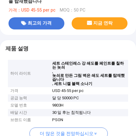
을 탑재했습니다
가격：USD 45-55 per pc
MOQ：50 PC
최고의 가격
지금 연락
제품 설명
세트 스테인레스 강 쇄도를 페인트를 칠하
는 놋쇠
,
하이 라이트
놋쇠로 만든 그림 벽은 쇄도 세트를 탑재했
습니다
,
세트 니켈 블랙 소나기
가격
USD 45-55 per pc
공급 능력
달 당 50000 PC
모델 번호
9803H
배달 시간
30 일 후는 침적됩니다
브랜드 이름
PSON
더 많은 것을 전망하십시오