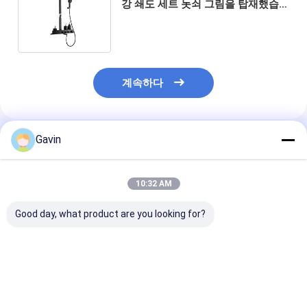
강 쇄도 세트 놋쇠 그림을 탑재했습
니다
계속하다
Gavin
추천된 제품
10:32 AM
Good day, what product are you looking for?
호텔 크롬 단일의 핸들
브러시 벽체를 닦는 것
호텔 욕실 녹슬지
SUS304 철골 샤워벽은
스테인레스 강 쇄도 지
소나기는 흑경 
증가했습니다
정된 전기 플레이트를
에서 설정했습