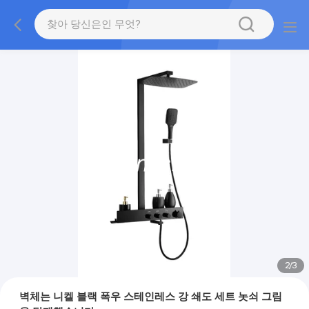
2
/
3
벽체는 니켈 블랙 폭우 스테인레스 강 쇄도 세트 놋쇠 그림