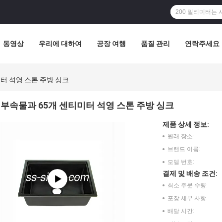
동영상
우리에 대하여
공장 여행
품질 관리
연락주세요
터 석영 스톤 주방 싱크
부속물과 65개 센티미터 석영 스톤 주방 싱크
제품 상세 정보:
원래 장소:
브랜드 이름:
모델 번호:
결제 및 배송 조건:
최소 주문 수량:
포장 세부 사항:
배달 시간: