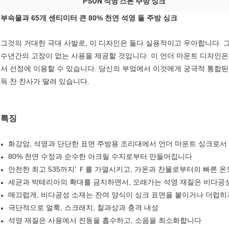
PSON 석영 스톤 주방 싱크
부속물과 65개 센티미터 큰 80% 천연 석영 돌 주방 싱크
그것의 거대한 극대 사발로, 이 디자인은 둘다 실용적이고 우아합니다. 
수년간의 고장이 없는 사용을 제공할 것입니다. 이 언더 마운트 디자인은
서 선정에 이용할 수 있습니다. 당신의 부엌에서 이것에게 궁극적 통합된
득 찬 찬사가 딸려 있습니다.
특징
화강암, 석영과 단단한 표면 주방용 조리대에서 언더 마운트 싱크로서
80% 천연 수정과 순수한 아크릴 수지로부터 만들어집니다
안전한 최고 535까지' Ｆ를 가열시키고, 가온과 찬물로부터의 빠른 온
세균과 박테리아의 확대를 금지하면서, 오래가는 석영 재질은 비다공
매끄럽게, 비다공성 소재는 잔여 양식이 싱크 표면을 붙이거나 더럽히
극단적으로 얼룩, 스크래치, 찰과상과 충격 내성
석영 재질은 사용에서 진동을 흡수하고, 소음을 최소화합니다