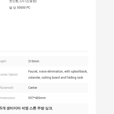
전신환, L/C (신용장)
달 당 30000 PC
epth:
210mm
Faucet, noise elimination, with splashback,
ories Option:
colander, cutting board and folding rack
Placement:
Center
Dimensions:
597*400mm
5개 센티미터 석영 스톤 주방 싱크
,