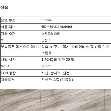
상술
모델 부정.
CS6545
제품 치수
650*450*210 밀리미터
기초 소재
스카르츠 스톤
색
검정색
부속물은 옵션으로 합니다
맞춤, 바구니, 꼭지, 스테인레스 강 바닥 린
조립체
배달 시간
1 40HQ를 위한 30 일
MOQ
30 PC
FOB 공항
포산, 광저우, 선전
지불조건
전신환, L/C (신용장)