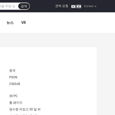
견적 요청
검색
|
Korean
뉴스
VR
중국
PSON
CS6545
30 PC
통 패키지
영수증 저장고 30 일 뒤