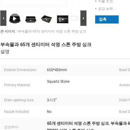
지불 조건:
공급 능력:
접촉
큰 이미지 :
부속물과 65개 센티미터 석영 스톤 주방 싱크
부속물과 65개 센티미터 석영 스톤 주방 싱크
설명
Exterior Dimensions:
650*450mm
Bowl D
Squartz Stone
Primary Material:
Access
Drain opening size:
3-1/2”
Drain 
Faucet Included:
No
Bowl 
65개 센티미터 석영 스톤 주방 싱크
부속물과 6
,
강조하다: